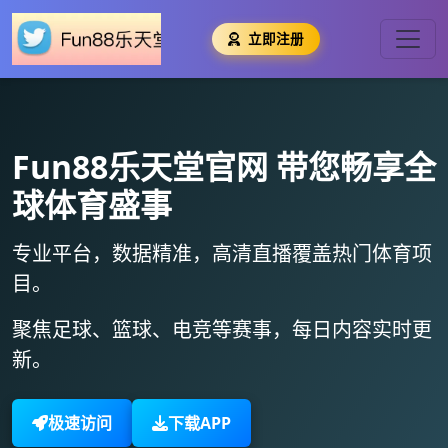
立即注册
Fun88乐天堂官网
带您畅享全
球体育盛事
专业平台，数据精准，
高清直播
覆盖热门体育项
目。
聚焦足球、篮球、电竞等赛事，
每日内容实时更
新
。
极速访问
下载APP