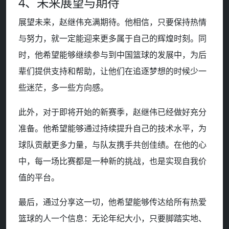
4、未来展望与期待
展望未来，赵继伟充满期待。他相信，只要保持热情
与努力，就一定能迎来更多属于自己的辉煌时刻。同
时，他希望能够继续参与到中国篮球的发展中，为后
辈们提供支持和帮助，让他们在追逐梦想的时候少一
些迷茫，多一些方向感。
此外，对于即将开始的新赛季，赵继伟已经做好充分
准备。他希望能够通过持续提升自己的技术水平，为
球队贡献更多力量，与队友携手共创佳绩。在他的心
中，每一场比赛都是一种新的挑战，也是实现自我价
值的平台。
最后，通过分享这一切，他希望能够传达给所有热爱
篮球的人一个信息：无论年纪大小，只要脚踏实地、